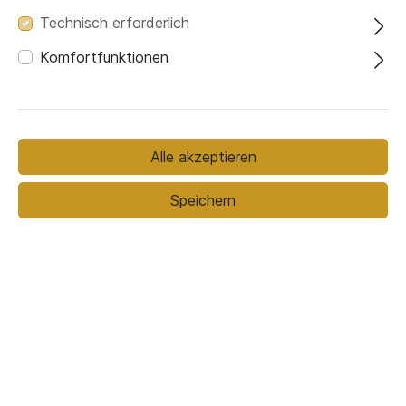
Technisch erforderlich
Komfortfunktionen
Optional
Mit Lattenrost und Bettkasten
Ohne Option
Alle akzeptieren
Bezugsmaterial
Bezugsmaterial (ausgewählt):
Speichern
Perfect Harmony 02
Stoffmuster bestellen
579,00 €*
729,00 €*
(20.58% gespart)
Preise inkl. MwSt. zzgl. Versandkosten