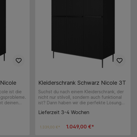
Nicole
Kleiderschrank Schwarz Nicole 3T
ole ist die
Suchst du nach einem Kleiderschrank, der
ngsprobleme.
nicht nur stilvoll, sondern auch funktional
ht deinen
ist? Dann haben wir die perfekte Lösung
en wir die
für dich – den Kleiderschrank Schwarz
Lieferzeit 3-4 Wochen
ren neuesten
Nicole 3T! Moderne Eleganz für dein
iderschrank
Schlafzimmer: Unser 3-türige
Kleiderschrank ist speziell
1.049,00 €*
1.339,00 €*
teht aus
für Schlafzimmer konzipiert. Mit seinem
modernen Design und der soliden