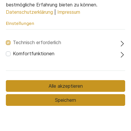
bestmögliche Erfahrung bieten zu können.
Datenschutzerklärung
|
Impressum
Einstellungen
Seite des Longchair
Technisch erforderlich
Komfortfunktionen
Links
Rechts
Alle akzeptieren
Bezugsmaterial
Speichern
Bezugsmaterial (ausgewählt):
TILIA 83
Stoffmuster bestellen