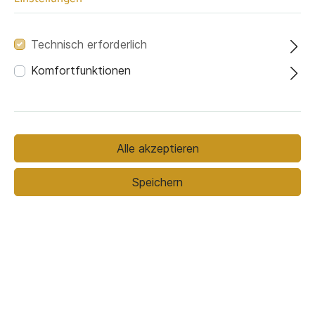
Technisch erforderlich
Fussfarbe
Komfortfunktionen
Alle akzeptieren
Gold matt
Schwarz
Speichern
499,00 €*
589,00 €*
(15.28% gespart)
Preise inkl. MwSt. zzgl. Versandkosten
In den Warenkorb