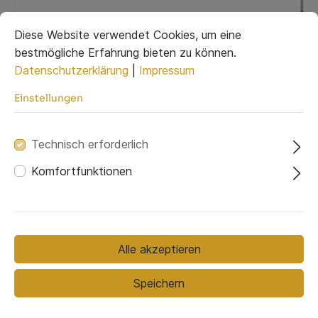
Diese Website verwendet Cookies, um eine
Ausrichtung
bestmögliche Erfahrung bieten zu können.
Datenschutzerklärung
|
Impressum
Einstellungen
Links
Rechts
Technisch erforderlich
Bezugsmaterial
Komfortfunktionen
Bezugsmaterial (ausgewählt):
Monolith 97
Fussfarbe
Alle akzeptieren
Speichern