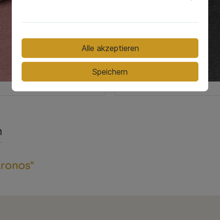
Alle akzeptieren
Speichern
Kronos 34
n
Kronos"