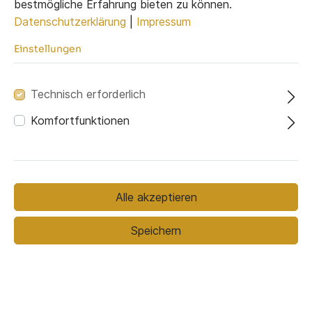
bestmögliche Erfahrung bieten zu können.
Datenschutzerklärung
|
Impressum
Einstellungen
Bezugsmaterial
Bezugsmaterial (ausgewählt):
Technisch erforderlich
Soro 13
Komfortfunktionen
Fussfarbe
Alle akzeptieren
Speichern
Silber Chrom
Schwarz
Stoffmuster bestellen