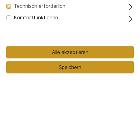
Technisch erforderlich
Komfortfunktionen
Holzoberfläche
Alle akzeptieren
Speichern
Eiche gebleicht
Eiche natur geölt
Nussbaum natur
geölt
459,00 €*
Preise inkl. MwSt. zzgl. Versandkosten