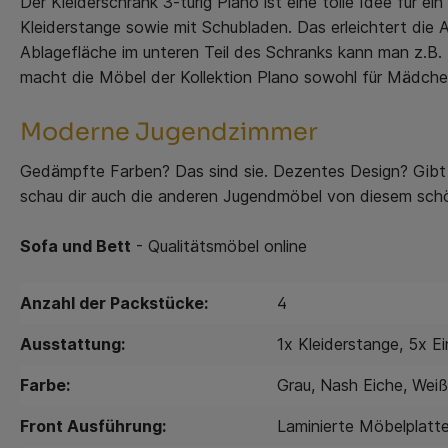
Der Kleiderschrank 3-türig Plano ist eine tolle Idee für
Kleiderstange sowie mit Schubladen. Das erleichtert die
Ablagefläche im unteren Teil des Schranks kann man z.B.
macht die Möbel der Kollektion Plano sowohl für Mädchen- 
Moderne Jugendzimmer
Gedämpfte Farben? Das sind sie. Dezentes Design? Gibt e
schau dir auch die anderen Jugendmöbel von diesem sch
Sofa und Bett
- Qualitätsmöbel online
Anzahl der Packstücke:
4
Ausstattung:
1x Kleiderstange
, 5x E
Farbe:
Grau
, Nash Eiche
, Weiß
Front Ausführung:
Laminierte Möbelplatt