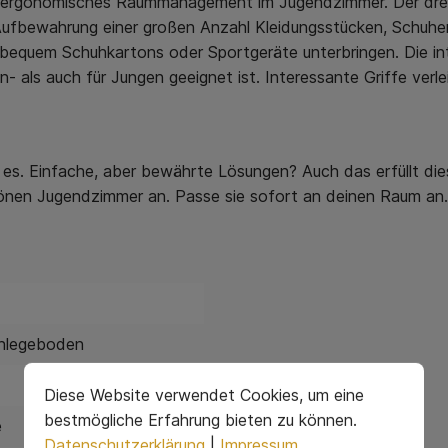
 ein ergonomisches Raummanagement im Jugendzimmer. Der dreit
 Aufbewahrung einer großen Anzahl Kleidungsstücken, Schuh
 bequem Schuhkartons oder Sportgeräte unterbringen. Die i
als auch für Jungen geeignet ist. Interessante Griffe verlei
s. Einfache, aber bewährte Lösungen? Auch das erfüllt dies
önen Jugendzimmer an. Passe sie sofort an deinen Raum an.
inlegeboden
Diese Website verwendet Cookies, um eine
bestmögliche Erfahrung bieten zu können.
e
Datenschutzerklärung
|
Impressum