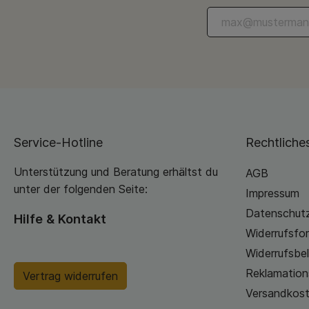
Jugendmöbel von diesem schönen Jugendzimmer an.
Passe sie sofort an deinen Raum an.Sofa und Bett -
Qualitätsmöbel online
Service-Hotline
Rechtliche
Unterstützung und Beratung erhältst du
AGB
unter der folgenden Seite:
Impressum
Datenschutz
Hilfe & Kontakt
Widerrufsfor
Widerrufsbe
Reklamation
Vertrag widerrufen
Versandkos