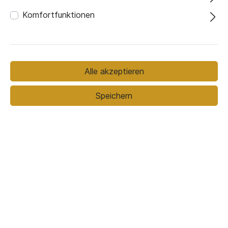
Komfortfunktionen
449,00 €*
Preise inkl. MwSt. zzgl. Versandkosten
Alle akzeptieren
Speichern
In den Warenkorb
zwischen dem
Voraussichtlicher Liefertermin
30.08.26
und
06.09.26
Email Anfrage:
Fragen zum Produkt stellen