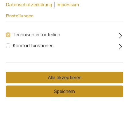
Datenschutzerklärung
|
Impressum
Einstellungen
Bezugsmaterial
Technisch erforderlich
Bezugsmaterial (ausgewählt):
Komfortfunktionen
Soro 61
Stoffmuster bestellen
Alle akzeptieren
819,00 €*
999,00 €*
(18.02% gespart)
Speichern
Preise inkl. MwSt. zzgl. Versandkosten
In den Warenkorb