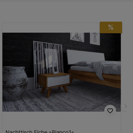
%
Nachttisch Eiche »Bianco1«