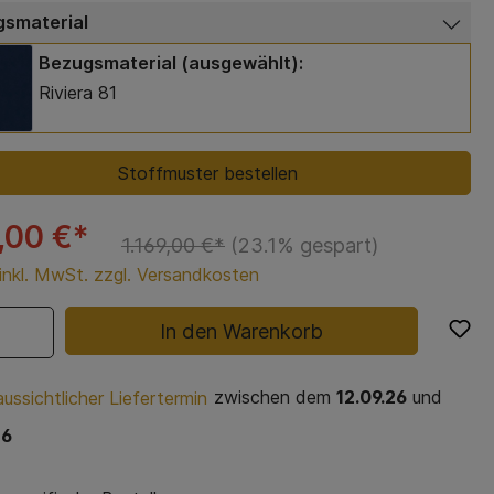
smaterial
Bezugsmaterial (ausgewählt):
Riviera 81
Stoffmuster bestellen
,00 €*
1.169,00 €*
(23.1% gespart)
 inkl. MwSt. zzgl. Versandkosten
In den Warenkorb
zwischen dem
12.09.26
und
ussichtlicher Liefertermin
26