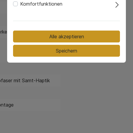
Komfortfunktionen
rkern, 7-Zonen
Alle akzeptieren
Speichern
ofaser mit Samt-Haptik
ontage