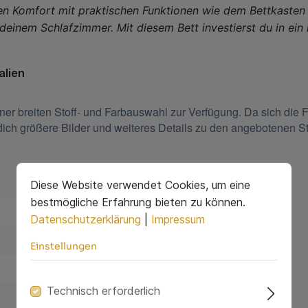
 Komfort mit praktischen Funktionen wie dem Bettkasten un
deinem Schlafzimmer. Mit diesem Bett investierst du in ein
alien
iner breiten Stoff- und Farbauswahl zur Verfügung. Da sich die
n dich größere Bilder und weiteres Details zu den angebotenen 
Diese Website verwendet Cookies, um eine
bestmögliche Erfahrung bieten zu können.
Datenschutzerklärung
|
Impressum
Einstellungen
Technisch erforderlich