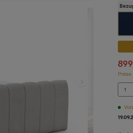
Bezug
899
Preise
Vora
19.09.