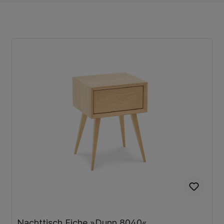
Nachttisch Eiche »Dunn 8040«