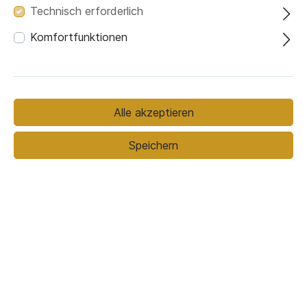
Technisch erforderlich
Komfortfunktionen
Holzoberfläche
Alle akzeptieren
Speichern
Eiche gebleicht
Eiche natur geölt
1.839,00 €*
2.199,00 €*
(16.37% gespart)
Preise inkl. MwSt. zzgl. Versandkosten