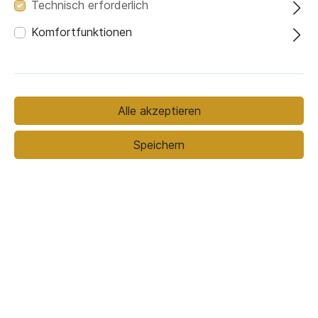
Technisch erforderlich
Komfortfunktionen
Farbe
Alle akzeptieren
Speichern
409,00 €*
499,00 €*
(18.04% gespart)
Preise inkl. MwSt. zzgl. Versandkosten
In den Warenkorb
zwischen dem
Voraussichtlicher Liefertermin