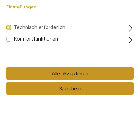
Einstellungen
Ausrichtung
Technisch erforderlich
Komfortfunktionen
Davorstehend
Davorstehend
links
rechts
Alle akzeptieren
Bezugsmaterial
Speichern
Bezugsmaterial (ausgewählt):
Kronos 19
Stoffmuster bestellen
1.749,00 €*