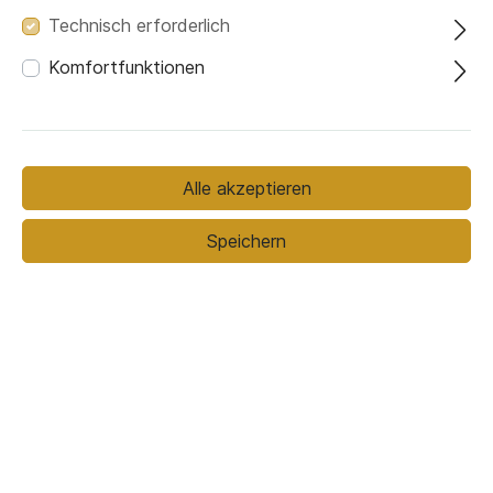
Technisch erforderlich
Komfortfunktionen
Variante
Alle akzeptieren
Variante B
Variante A
Variante C
Speichern
Variante D
899,00 €*
1.129,00 €*
(20.37% gespart)
Preise inkl. MwSt. zzgl. Versandkosten