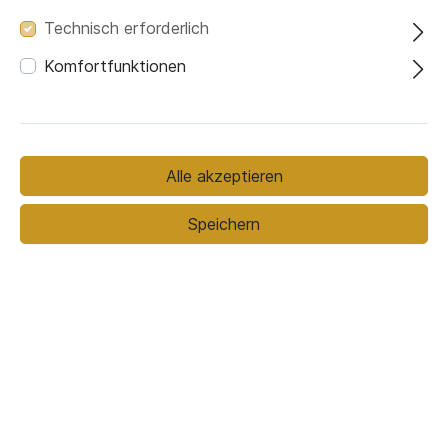
Technisch erforderlich
Komfortfunktionen
Bezugsmaterial
Bezugsmaterial (ausgewählt):
Riviera 81
Alle akzeptieren
Fussfarbe
Speichern
Buche natur
Buche
Buche schwarz
nussbaumfarbig
lackiert
Stoffmuster bestellen