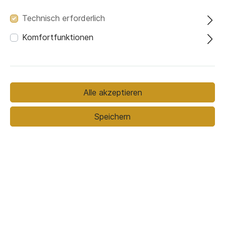
Technisch erforderlich
Komfortfunktionen
Bezugsmaterial
Bezugsmaterial (ausgewählt):
Milton 07
Alle akzeptieren
Fussfarbe
Speichern
Buche natur
Buche
Buche schwarz
nussbaumfarbig
lackiert
Stoffmuster bestellen