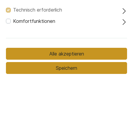
Technisch erforderlich
Komfortfunktionen
Holzoberfläche
Alle akzeptieren
Speichern
Eiche keilverzinkt,
Eiche keilverzinkt,
Eiche voll, natur
natur geölt
natur lackiert
geölt
Eiche voll, natur
lackiert