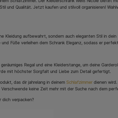
deinem Schlafzimmer. Der Kleiderschrank Weiß Nicole bietet 
il und Qualität. Jetzt kaufen und stilvoll organisieren! Wahl
ine Kleidung aufbewahrt, sondern auch eleganten Stil in dein
e und Füße verleihen dem Schrank Eleganz, sodass er perfekt 
in geräumiges Regal und eine Kleiderstange, um deine Gardero
de mit höchster Sorgfalt und Liebe zum Detail gefertigt.
odukt, das dir jahrelang in deinem
Schlafzimmer
dienen wird.
t. Verschwende keine Zeit mehr mit der Suche nach dem perf
ür dich verpacken?