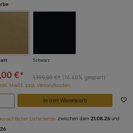
arbe
matt
Schwarz
,00 €*
1.199,00 €*
(16.68% gespart)
 inkl. MwSt. zzgl. Versandkosten
In den Warenkorb
zwischen dem
21.08.26
und
ussichtlicher Liefertermin
.26