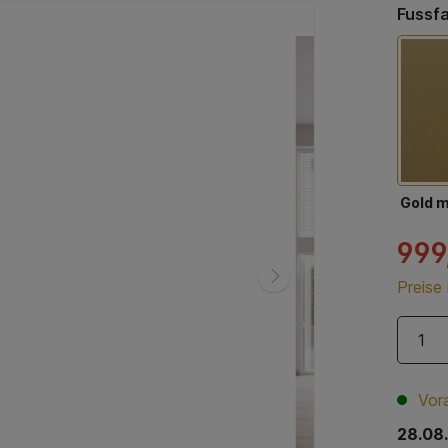
Fussf
Gold 
999
Preise
Vora
28.08