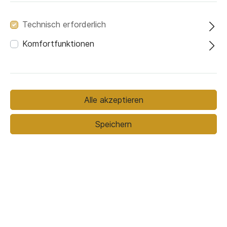
Technisch erforderlich
Komfortfunktionen
849,00 €*
1.099,00 €*
(22.75% gespart)
Preise inkl. MwSt. zzgl. Versandkosten
Alle akzeptieren
Speichern
In den Warenkorb
zwischen dem
Voraussichtlicher Liefertermin
13.08.26
und
20.08.26
Email Anfrage:
Fragen zum Produkt stellen