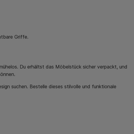
tbare Griffe.
 mühelos. Du erhältst das Möbelstück sicher verpackt, und
können.
gn suchen. Bestelle dieses stilvolle und funktionale