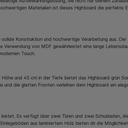
ielseitige Aufbewahrungslösung, die nicht nur deinem Zuhause
hochwertigen Materialien ist dieses Highboard die perfekte
e solide Konstruktion und hochwertige Verarbeitung aus. Der 
ie Verwendung von MDF gewährleistet eine lange Lebensdaue
 modernen Touch.
r Höhe und 45 cm in der Tiefe bietet das Highboard grün Son
s und die glatten Fronten verleihen dem Highboard ein eleg
m bietet. Es verfügt über zwei Türen und zwei Schubladen, die
 Einlegeböden aus laminiertem Holz bieten dir die Möglichkeit