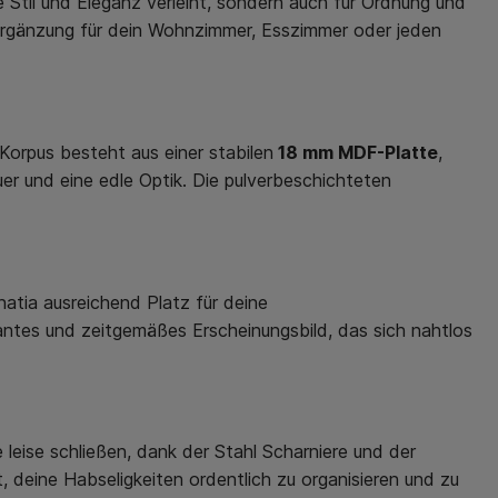
 Stil und Eleganz verleiht, sondern auch für Ordnung und
 Ergänzung für dein Wohnzimmer, Esszimmer oder jeden
Korpus besteht aus einer stabilen
18 mm MDF-Platte
,
r und eine edle Optik. Die pulverbeschichteten
atia ausreichend Platz für deine
antes und zeitgemäßes Erscheinungsbild, das sich nahtlos
 leise schließen, dank der Stahl Scharniere und der
, deine Habseligkeiten ordentlich zu organisieren und zu