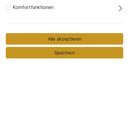
Komfortfunktionen
299,00 €*
Alle akzeptieren
Preise inkl. MwSt. zzgl. Versandkosten
Speichern
In den Warenkorb
zwischen dem
Voraussichtlicher Liefertermin
14.08.26
und
21.08.26
Email Anfrage:
Fragen zum Produkt stellen