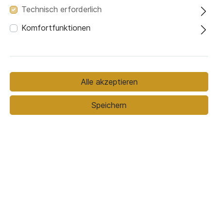
Technisch erforderlich
Komfortfunktionen
Farbe
Alle akzeptieren
Speichern
Optional
Mit Schaumstoffmatratze
Ohne Matratze
699,00 €*
849,00 €*
(17.67% gespart)
Preise inkl. MwSt. zzgl. Versandkosten