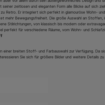
 aber vor allem durch sein außergewöhnliches Design und die
it seiner zeitlosen und eleganten Form alle Blicke auf sich z
 zu Retro. Er integriert sich perfekt in glamouröse Wohn- un
t mehr Bewegungsfreiheit. Die große Auswahl an Stoffen, in d
ne Stilrichtungen, von klassisch bis modern oder extravagant
ssel perfekt für verschiedene Räume, vom Wohn- und Schlafz
ff
n einer breiten Stoff- und Farbauswahl zur Verfügung. Da si
teressieren Sie sich für größere Bilder und weitere Details