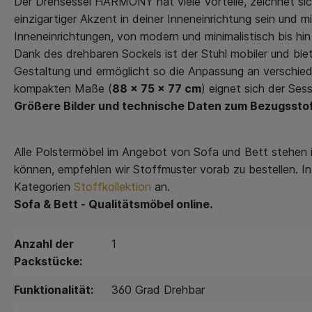
Der Drehsessel HARMONY hat viele Vorteile, zeichnet sich
einzigartiger Akzent in deiner Inneneinrichtung sein und m
Inneneinrichtungen, von modern und minimalistisch bis hin
Dank des drehbaren Sockels ist der Stuhl mobiler und biete
Gestaltung und ermöglicht so die Anpassung an verschiede
kompakten Maße (
88 x 75 x 77 cm
) eignet sich der Se
Größere Bilder und technische Daten zum Bezugssto
Alle Polstermöbel im Angebot von Sofa und Bett stehen i
können, empfehlen wir Stoffmuster vorab zu bestellen. In
Kategorien
Stoffkollektion
an.
Sofa & Bett
- Qualitätsmöbel online.
Anzahl der
1
Packstücke:
Funktionalität:
360 Grad Drehbar