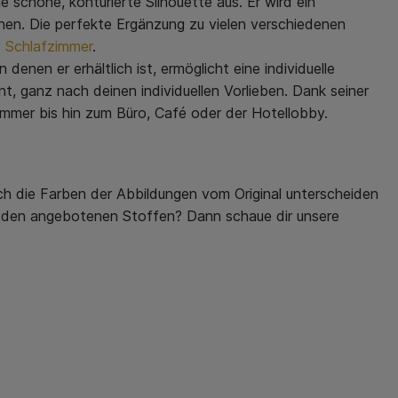
 schöne, konturierte Silhouette aus. Er wird ein
iehen. Die perfekte Ergänzung zu vielen verschiedenen
d
Schlafzimmer
.
enen er erhältlich ist, ermöglicht eine individuelle
, ganz nach deinen individuellen Vorlieben. Dank seiner
immer bis hin zum Büro, Café oder der Hotellobby.
ch die Farben der Abbildungen vom Original unterscheiden
 zu den angebotenen Stoffen? Dann schaue dir unsere