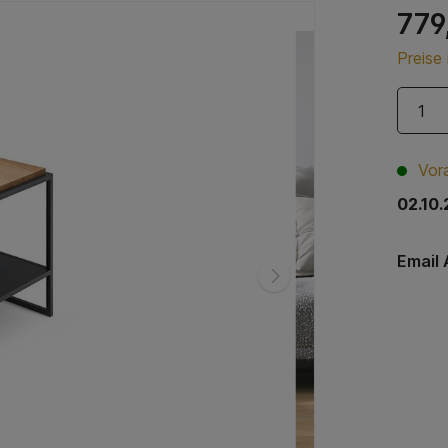
779
Preise
Vora
02.10.
Email 