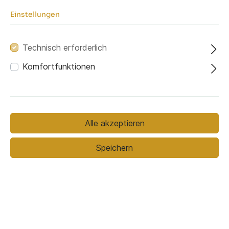
Einstellungen
Technisch erforderlich
Seite des Longchair
Komfortfunktionen
Alle akzeptieren
Links
Rechts
Speichern
Bezugsmaterial
Bezugsmaterial (ausgewählt):
Primo 84
Stoffmuster bestellen