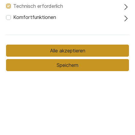
Technisch erforderlich
Komfortfunktionen
Bezugsmaterial
Bezugsmaterial (ausgewählt):
Alle akzeptieren
Fancy 20
Speichern
Stoffmuster bestellen
939,00 €*
1.149,00 €*
(18.28% gespart)
Preise inkl. MwSt. zzgl. Versandkosten
In den Warenkorb