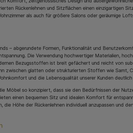
ch Komfort, zeitgenössisches Design und außergewöhnliche M
erten Rückenlehnen und Sitzflächen einen einzigartigen Sitz
hnzimmer als auch für größere Salons oder geräumige Lofts.
ends – abgerundete Formen, Funktionalität und Benutzerkomf
ntspannung. Die Verwendung hochwertiger Materialien, hoc
ernen Bezugsstoffen ist breit gefächert und reicht von subt
n zwischen glatten oder strukturierten Stoffen wie Samt, 
 Wohnkomfort und die Lebensqualität unserer Kunden deutlich
 die Möbel so konzipiert, dass sie den Bedürfnissen der Nut
bieten einen bequemen Sitz und idealen Komfort für entspan
n, die Höhe der Rückenlehnen individuell anzupassen und de
h