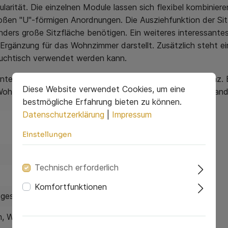
larität. Die einzelnen Module lassen sich flexibel kombinier
roßen "U"-förmigen Anordnungen. Die Ausziehfunktion der Sit
nders große Sitzfläche benötigen. Ein weiteres interessantes
rgänzung für das Wohnzimmer darstellt. Zusätzlich steht ein
Couchtisch verwendet werden kann.
nterieur in eine stilvolle Oase der Entspannung und Eleganz.
Diese Website verwendet Cookies, um eine
in Wohnzimmer zu einem Ort, an dem Komfort und Design Hand
bestmögliche Erfahrung bieten zu können.
Datenschutzerklärung
|
Impressum
Einstellungen
Technisch erforderlich
Komfortfunktionen
gestell
m
, Wellenunterfederung