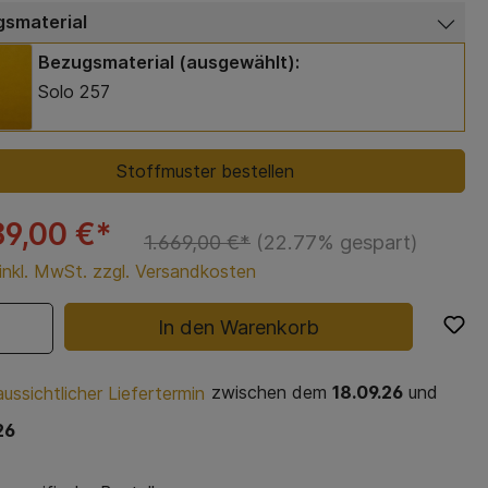
smaterial
Bezugsmaterial (ausgewählt):
Solo 257
Stoffmuster bestellen
89,00 €*
1.669,00 €*
(22.77% gespart)
 inkl. MwSt. zzgl. Versandkosten
In den Warenkorb
zwischen dem
18.09.26
und
ussichtlicher Liefertermin
26