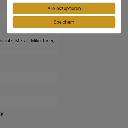
Alle akzeptieren
Speichern
ivholz
, Metall
, Mikrofaser
,
age