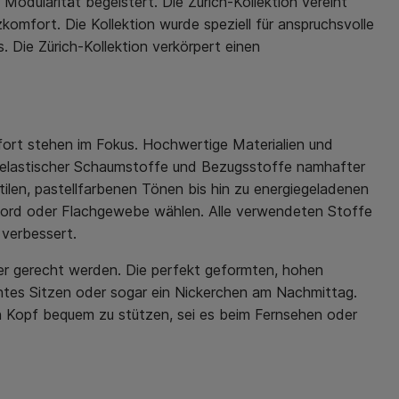
odularität begeistert. Die Zürich-Kollektion vereint
komfort. Die Kollektion wurde speziell für anspruchsvolle
 Die Zürich-Kollektion verkörpert einen
ort stehen im Fokus. Hochwertige Materialien und
helastischer Schaumstoffe und Bezugsstoffe namhafter
ilen, pastellfarbenen Tönen bis hin zu energiegeladenen
Cord oder Flachgewebe wählen. Alle verwendeten Stoffe
 verbessert.
zer gerecht werden. Die perfekt geformten, hohen
ntes Sitzen oder sogar ein Nickerchen am Nachmittag.
n Kopf bequem zu stützen, sei es beim Fernsehen oder