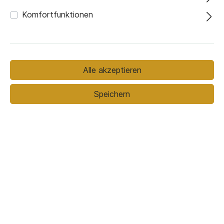
Komfortfunktionen
199,00 €*
Preise inkl. MwSt. zzgl. Versandkosten
Alle akzeptieren
Speichern
In den Warenkorb
zwischen dem
Voraussichtlicher Liefertermin
13.08.26
und
20.08.26
Email Anfrage:
Fragen zum Produkt stellen